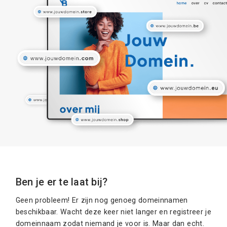
Ben je er te laat bij?
Geen probleem! Er zijn nog genoeg domeinnamen
beschikbaar. Wacht deze keer niet langer en registreer je
domeinnaam zodat niemand je voor is. Maar dan echt.